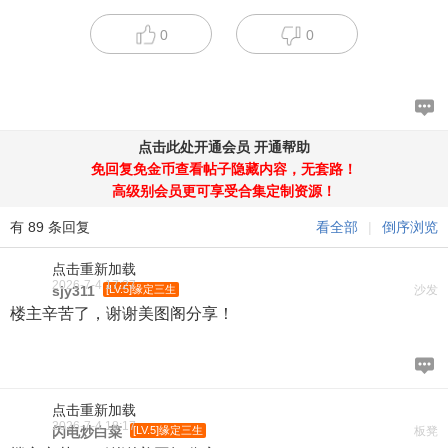
0
0
点击此处开通会员
开通帮助
免回复免金币查看帖子隐藏内容，无套路！
高级别会员更可享受合集定制资源！
有 89 条回复
看全部
|
倒序浏览
点击重新加载
2026-7-4 17:27
sjy311
[LV.5]缘定三生
沙发
楼主辛苦了，谢谢美图阁分享！
点击重新加载
2026-7-4 18:17
闪电炒白菜
[LV.5]缘定三生
板凳