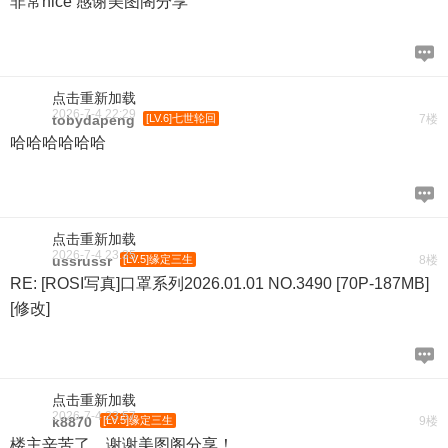
非常nice 感谢美图阁分享
点击重新加载
2026-7-4 22:29
tobydapeng
[LV.6]七世轮回
7楼
哈哈哈哈哈哈
点击重新加载
2026-7-4 23:35
ussrussr
[LV.5]缘定三生
8楼
RE: [ROSI写真]口罩系列2026.01.01 NO.3490 [70P-187MB]
[修改]
点击重新加载
2026-7-4 23:57
k8870
[LV.5]缘定三生
9楼
楼主辛苦了，谢谢美图阁分享！