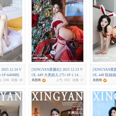
025.12.24 V
[XINGYAN星颜社] 2025.12.23 V
[XINGYAN星颜社
+1P-646MB]
OL.449 大美妞儿 [75+1P-1.14G
OL.448 阮福福 
气:
3186
回复:
38
美图阁
人气:
1931
回复:
17
美图阁
B]