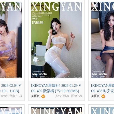
026.02.04 V
[XINGYAN星颜社] 2026.01.29 V
[XINGYAN星颜社
1P-1.11GB]
OL.459 阮福福 [75+1P-966MB]
OL.458 时安安 
:
6566
回复:
125
美图阁
人气:
4679
回复:
79
美图阁