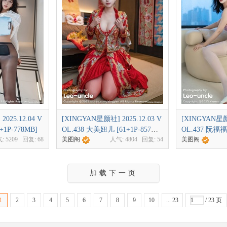
025.12.04 V
[XINGYAN星颜社] 2025.12.03 V
[XINGYAN星颜社
+1P-778MB]
OL.438 大美妞儿 [61+1P-857M
OL.437 阮福福 
气:
5209
回复:
68
美图阁
人气:
4804
回复:
54
美图阁
B]
加载下一页
1
2
3
4
5
6
7
8
9
10
... 23
/ 23 页