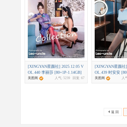
[XINGYAN星颜社] 2025.12.05 V
[XINGYAN星颜社] 2
OL.440 李丽莎 [80+1P-1.14GB]
OL.439 时安安 [80
美图阁
人气:
5239
回复:
67
美图阁
人
返 回