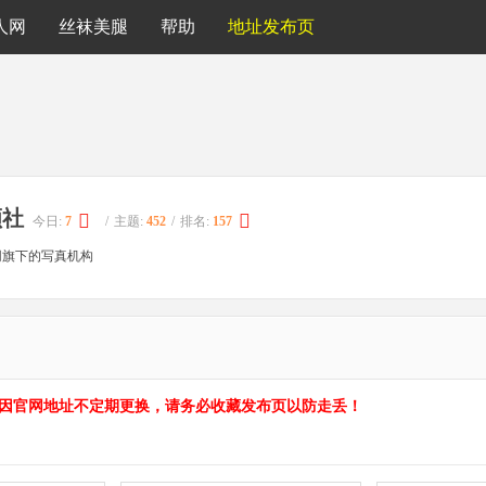
人网
丝袜美腿
帮助
地址发布页
颜社
今日:
7
/
主题:
452
/
排名:
157
人网旗下的写真机构
.cc，因官网地址不定期更换，请务必收藏发布页以防走丢！