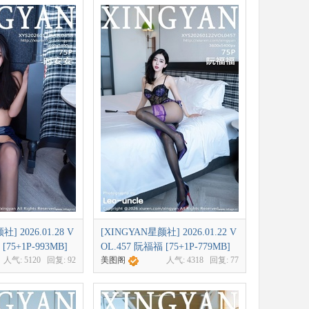
] 2026.01.28 V
[XINGYAN星颜社] 2026.01.22 V
[75+1P-993MB]
OL.457 阮福福 [75+1P-779MB]
人气:
5120
回复:
92
美图阁
人气:
4318
回复:
77