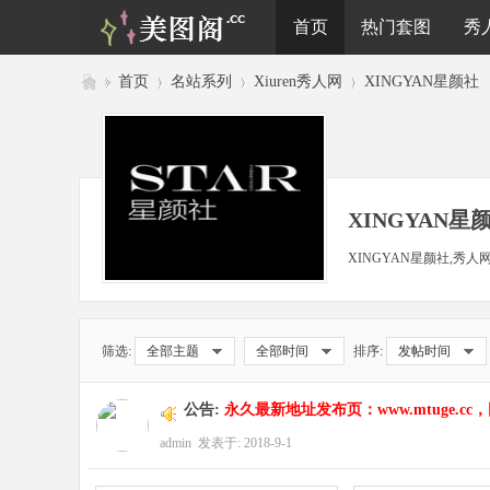
首页
热门套图
秀
»
首页
›
名站系列
›
Xiuren秀人网
›
XINGYAN星颜社
美
图
阁
XINGYAN星
XINGYAN星颜社,秀
筛选:
全部主题
全部时间
排序:
发帖时间
公告:
永久最新地址发布页：www.mtuge
admin
发表于: 2018-9-1