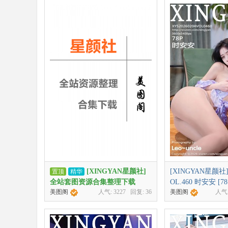
[XINGYAN星颜社]
[XINGYAN星颜社] 2
置顶
精华
全站套图资源合集整理下载
OL.460 时安安 [78+
美图阁
人气:
3227
回复:
36
美图阁
人气