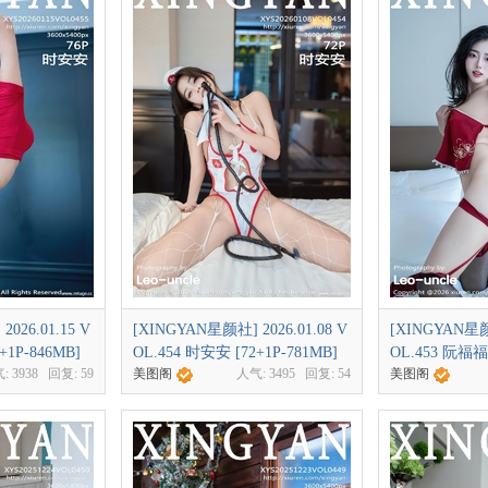
026.01.15 V
[XINGYAN星颜社] 2026.01.08 V
[XINGYAN星颜社
+1P-846MB]
OL.454 时安安 [72+1P-781MB]
OL.453 阮福福 
气:
3938
回复:
59
美图阁
人气:
3495
回复:
54
美图阁