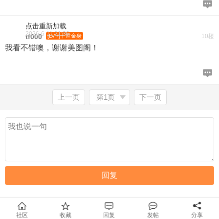
点击重新加载
2026-6-11 21:36
tf000
[LV.7]十世金身
10楼
我看不错噢，谢谢美图阁！
上一页
第1页
下一页
社区
收藏
回复
发帖
分享