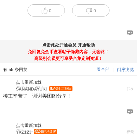
0
0
点击此处开通会员
开通帮助
免回复免金币查看帖子隐藏内容，无套路！
高级别会员更可享受合集定制资源！
有 55 条回复
看全部
|
倒序浏览
点击重新加载
2026-6-11 18:07
SANANDAYUKI
[LV.6]七世轮回
沙发
楼主辛苦了，谢谢美图阁分享！
点击重新加载
2026-6-11 19:02
YXZ123
[LV.4]伴坛终老
板凳