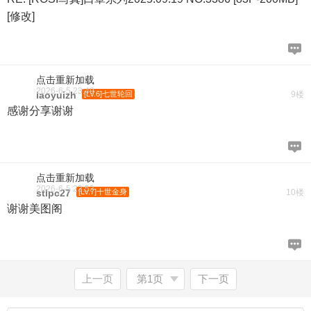
[修改]
点击重新加载
2026-6-5 23:49
laoyuizh
[LV.6]七世轮回
9楼
感谢分享谢谢
点击重新加载
2026-6-5 23:53
stlpc27
[LV.7]十世金身
10楼
谢谢美图阁
上一页
第1页
下一页