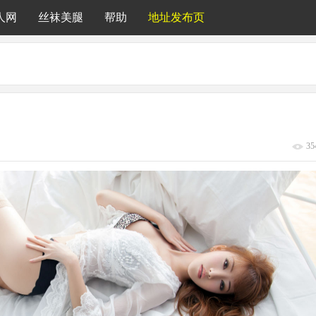
人网
丝袜美腿
帮助
地址发布页
35