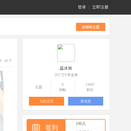
登录
|
立即注册
4
0
蕊冰旭
[LV.7]十世金身
0
11047
主题
回帖
积分
Ta的主页
发信息
100人
签到