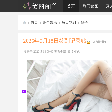
首页
热门套图
秀
»
首页
›
综合娱乐
›
每日签到
›
帖子
美
图
2026年5月18日签到记录贴
[复制链接]
阁
发表于 2026-5-18 00:00
查看全部
阅读模式