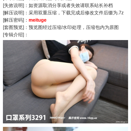
[失效说明]：如资源取消分享或者失效请联系站长补档
[解压说明]：采用双重压缩，下载完成后修改文件后缀为.7z
[解压密码]：
meituge
[套图预览]：预览图经过压缩/水印处理，压缩包内为原图
[专辑介绍]：