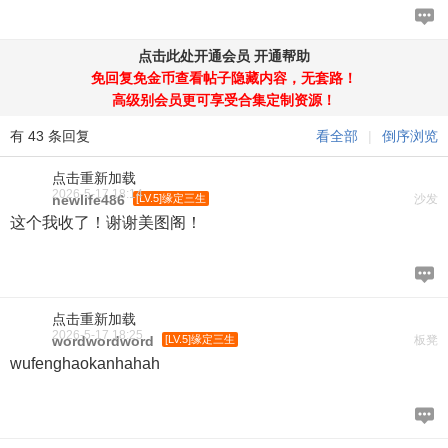
点击此处开通会员
开通帮助
免回复免金币查看帖子隐藏内容，无套路！
高级别会员更可享受合集定制资源！
有 43 条回复
看全部
|
倒序浏览
点击重新加载
2026-5-17 18:14
newlife486
[LV.5]缘定三生
沙发
这个我收了！谢谢美图阁！
点击重新加载
2026-5-17 18:25
wordwordword
[LV.5]缘定三生
板凳
wufenghaokanhahah