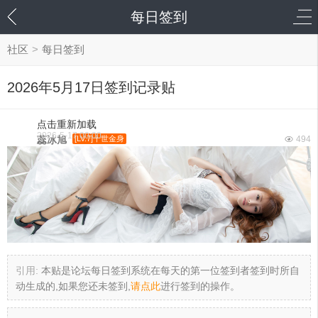
每日签到
社区
>
每日签到
2026年5月17日签到记录贴
点击重新加载
2026-5-17 00:00
蕊冰旭
[LV.7]十世金身
494
引用:
本贴是论坛每日签到系统在每天的第一位签到者签到时所自
动生成的,如果您还未签到,
请点此
进行签到的操作。