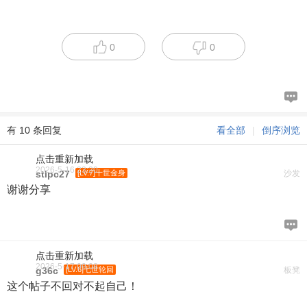
0
0
有 10 条回复
看全部
|
倒序浏览
点击重新加载
2026-5-16 23:20
stlpc27
[LV.7]十世金身
沙发
谢谢分享
点击重新加载
2026-5-17 09:08
g36c
[LV.6]七世轮回
板凳
这个帖子不回对不起自己！