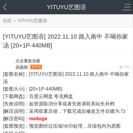
YITUYU艺图语
社区
>
YITUYU艺图语
[YITUYU艺图语] 2022.11.10 路入南中 不喝你家
汤 [20+1P-440MB]
点击重新加载
2026-5-16 15:22
美图阁
管理员
793
[套图名称]：[YITUYU艺图语] 2022.11.10 路入南中 不喝你家
汤
[套图大小]：[20+1P-440MB]
[下载网盘]：百度云网盘 夸克网盘
[失效说明]：如资源取消分享或者失效请联系站长补档
[解压说明]：采用双重压缩，下载完成后修改文件后缀为.7z
[解压密码]：
meituge
[套图预览]：预览图经过压缩/水印处理，压缩包内为原图