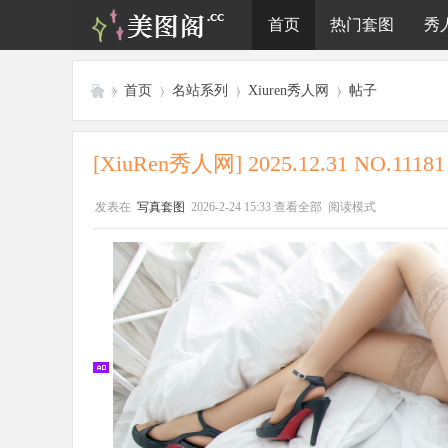
首页
热门套图
秀
»
首页
›
名站系列
›
Xiuren秀人网
›
帖子
美
图
[XiuRen秀人网] 2025.12.31 NO.11181
阁
发表在
写真套图
2026-2-24 15:33
查看全部
阅读模式