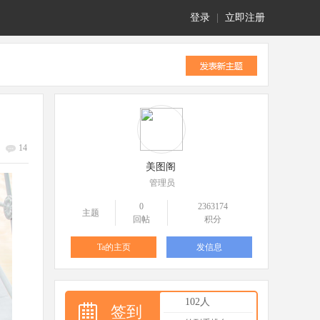
登录
|
立即注册
14
美图阁
管理员
0
2363174
主题
回帖
积分
Ta的主页
发信息
102人
签到