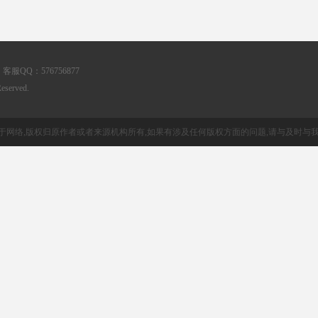
客服QQ：576756877
served.
源于网络,版权归原作者或者来源机构所有,如果有涉及任何版权方面的问题,请与及时与我