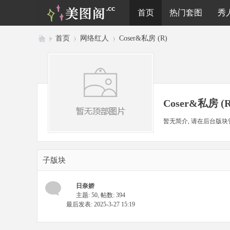
首页
热门套图
秀
»
首页
›
网络红人
›
Coser&私房 (R)
美
图
阁
Coser&私房 (R
暂无简介, 请在后台版块
子版块
日奈娇
主题: 50
,
帖数: 394
最后发表: 2025-3-27 15:19